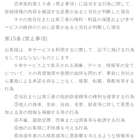
　　②本規約第１５条（禁止事項）に該当する行為に関して、
投稿情報の内容を確認する必要があると当社が判断した場合

　　③その他当社または第三者の権利・利益の保護および本サ
ービスの維持のために必要があると当社が判断した場合
第15条 (禁止事項)
お客様は、本サービスを利用するに際して、以下に掲げる行為
をしてはならないものとします。

　　①本サービス上で表示される画像、データ、情報等の全て
について、その有償無償や形態の如何を問わず、事前に当社か
ら書面による承諾を得ることなく、複製、転載、再配布等する
行為

　　②当社または第三者の知的財産権等の権利を侵害する行為

　　③他人の身体、生命、自由、名誉、財産等に対して害悪を
加える旨の情報を掲載する等の行為

　　④不倫、援助交際、売春または買春等を勧誘する行為

　　⑤他のお客様に不快感を与える行為

　　⑥未成年者の人格形成等に悪影響を与えるような情報等を