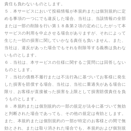
責任も負わないものとします。

５．本サービスにおいて投稿情報が本規約または個別規約に定
める事項の一つにでも違反した場合、当社は、当該情報の全部
または一部の削除を行い第１８条第２項の定めにしたがって本
サービスの利用を中止させる場合がありますが、それによって
生じた一切の損害に関していかなる責任も負いません。また、
当社は、違反があった場合でもそれを削除等する義務は負わな
いものとします。

６．当社は、本サービスの仕様に関するご質問には回答しない
ものとします。

７．当社の債務不履行または不法行為に基づいてお客様に発生
した損害を賠償する場合、当社は、当社に重過失がある場合に
限り、お客様が直接被った損害を上限として損害賠償責任を負
うものとします。 

８．本規約または個別規約の一部の規定が法令に基づいて無効
と判断された場合であっても、その他の規定は有効とします。
また、本規約または個別規約の一部が特定のお客様との間で無
効とされ、または取り消された場合でも、本規約および個別規