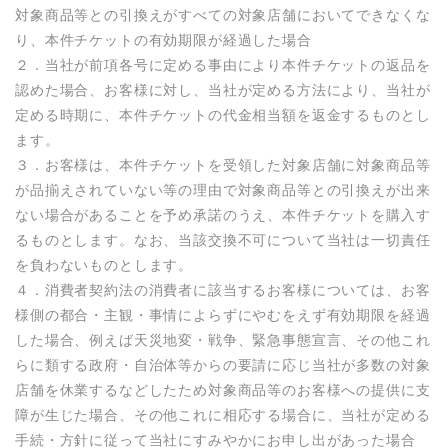
対象商品等との引換えがすべての対象店舗においてできなくな
り、本件チケットの有効期限が経過した場合

２．当社が前項各号に定める事由により本件チケットの返品を
認めた場合、お客様に対し、当社が定める方法により、当社が
定める時期に、本件チケットの代金相当額を返金するものとし
ます。

３．お客様は、本件チケットを受領した対象店舗に対象商品等
が品揃えされていない等の理由で対象商品等との引換えが出来
ない場合があることを予め承諾のうえ、本件チケットを購入す
るものとします。なお、当該交換不可について当社は一切責任
を負わないものとします。

４．消費者契約法の消費者に該当するお客様については、お客
様側の都合・主観・事情によらずにやむをえず有効期限を経過
した場合、例えば天災地変・戦争、緊急事態宣言、その他これ
らに類する政府・自治体等からの要請に応じ当社が多数の対象
店舗を休業するなどしたため対象商品等のお客様への提供に支
障が生じた場合、その他これに相応する場合に、当社が定める
手続・方針に従って当社にすみやかにお申し出があった場合