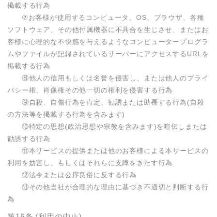
掲載する行為

　　⑦お客様が使用するコンピュータ、OS、ブラウザ、各種
ソフトウェア、その他付属機器に不具合を生じさせ、またはお
客様に心理的な不快感を与えるようなコンピュータープログラ
ムやファイルが記録されているサーバーにアクセスするURLを
掲載する行為

　　⑧他人の信用もしくは名誉を侵害し、または他人のプライ
バシー権、肖像権その他一切の権利を侵害する行為

　　⑨自殺、自傷行為を肯定、勧誘または助長する行為(自殺
の方法等を掲載する行為を含みます)

　　⑩特定の思想(政治思想や宗教を含みます)を喧伝しまたは
勧誘する行為

　　⑪本サービスの提供または他のお客様による本サービスの
利用を妨害し、もしくはそれらに支障をきたす行為

　　⑫法令または公序良俗に反する行為

　　⑬その他当社が合理的な理由に基づき不適切と判断する行
為
第16条 (利用の中止)