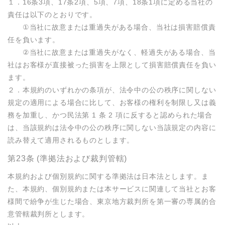
１．16条3項、17条2項、5項、7項、18条1項に定める当社の
責任は以下のとおりです。

　　①当社に故意または重過失がある場合、当社は損害賠償責
任を負います。

　　②当社に故意または重過失がなく、軽過失がある場合、当
社はお客様が直接被った損害を上限として損害賠償責任を負い
ます。

２．本規約のいずれかの条項が、法令中の公の秩序に関しない
規定の適用による場合に比して、お客様の権利を制限し又は義
務を加重し、かつ民法第 1 条 2 項に反すると認められた場合
は、当該規約は法令中の公の秩序に関しない当該規定の内容に
読み替えて適用されるものとします。
第23条 (準拠法および裁判管轄)
本規約および個別規約に関する準拠法は日本法とします。ま
た、本規約、個別規約または本サービスに関連して当社とお客
様間で紛争が生じた場合、東京地方裁判所を第一審の専属的合
意管轄裁判所とします。