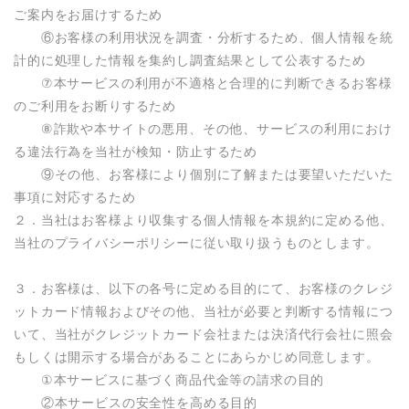
ご案内をお届けするため

　　⑥お客様の利用状況を調査・分析するため、個人情報を統
計的に処理した情報を集約し調査結果として公表するため

　　⑦本サービスの利用が不適格と合理的に判断できるお客様
のご利用をお断りするため

　　⑧詐欺や本サイトの悪用、その他、サービスの利用におけ
る違法行為を当社が検知・防止するため

　　⑨その他、お客様により個別に了解または要望いただいた
事項に対応するため

２．当社はお客様より収集する個人情報を本規約に定める他、
当社のプライバシーポリシーに従い取り扱うものとします。

３．お客様は、以下の各号に定める目的にて、お客様のクレジ
ットカード情報およびその他、当社が必要と判断する情報につ
いて、当社がクレジットカード会社または決済代行会社に照会
もしくは開示する場合があることにあらかじめ同意します。

　　①本サービスに基づく商品代金等の請求の目的

　　②本サービスの安全性を高める目的
